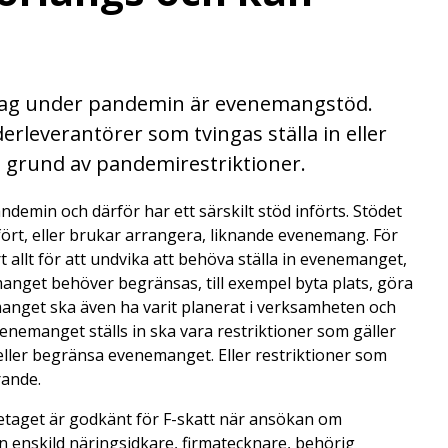
retag under pandemin är evenemangstöd.
rleverantörer som tvingas ställa in eller
 grund av pandemirestriktioner.
demin och därför har ett särskilt stöd införts. Stödet
rt, eller brukar arrangera, liknande evenemang. För
t allt för att undvika att behöva ställa in evenemanget,
manget behöver begränsas, till exempel byta plats, göra
nemanget ska även ha varit planerat i verksamheten och
 evenemanget ställs in ska vara restriktioner som gäller
 eller begränsa evenemanget. Eller restriktioner som
rande.
öretaget är godkänt för F-skatt när ansökan om
 enskild näringsidkare, firmatecknare, behörig