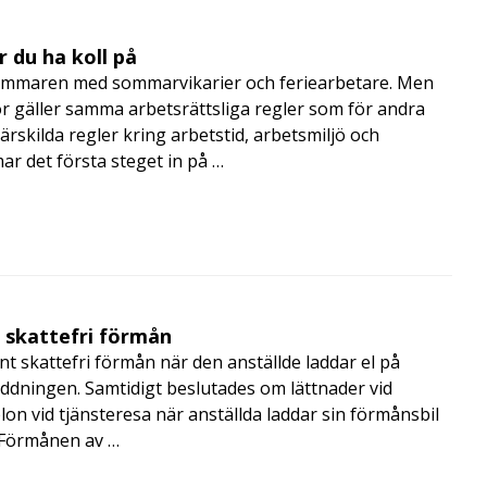
 du ha koll på
mmaren med sommarvikarier och feriearbetare. Men
 gäller samma arbetsrättsliga regler som för andra
rskilda regler kring arbetstid, arbetsmiljö och
 det första steget in på …
t skattefri förmån
t skattefri förmån när den anställde laddar el på
addningen. Samtidigt beslutades om lättnader vid
lon vid tjänsteresa när anställda laddar sin förmånsbil
i Förmånen av …