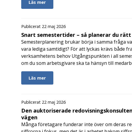
Läs mer
Publicerat 22 maj 2026
Snart semestertider – så planerar du rätt
Semesterplanering brukar börja i samma fråga va
vara lediga samtidigt? För att lyckas krävs både fr
verksamhetens behov Utgångspunkten i all semes
om du som arbetsgivare ska ta hänsyn till medar
Läs mer
Publicerat 22 maj 2026
Den auktoriserade redovisningskonsulten
vägen
Många företagare funderar inte över om deras redo
siffrorna i fokus, men det är i arbetet bakom siffr