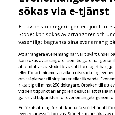
sökas via e-tjänst
Ett av de stöd regeringen erbjudit fö
Stödet kan sökas av arrangörer och unde
väsentligt begränsa sina evenemang på
Att arrangera evenemang har varit svårt under pan
kan sökas av arrangörer som tidigare har genomfö
att omfattas av stödet krävs att företaget har gjor
eller för att minimera i vilken utsträckning evene
om ståplatser till sittplatser eller liknande. Eve
rikta sig till minst 250 deltagare. Orsaken till att
vid den tidpunkt arrangören beslutar att ställa in
gäller vid tidpunkten för evenemangets genomfö
En förutsättning för att kunna få stödet är att f
evenemangsstöd prövas. Stödet kan ansökas av en