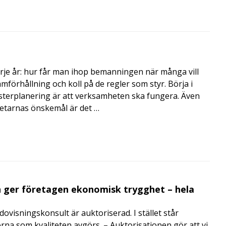
rje år: hur får man ihop bemanningen när många vill
amförhållning och koll på de regler som styr. Börja i
terplanering är att verksamheten ska fungera. Även
betarnas önskemål är det …
 ger företagen ekonomisk trygghet – hela
visningskonsult är auktoriserad. I stället står
orna som kvaliteten avgörs. – Auktorisationen gör att vi