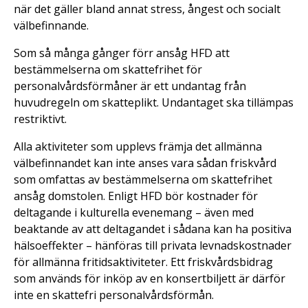
när det gäller bland annat stress, ångest och socialt
välbefinnande.
Som så många gånger förr ansåg HFD att
bestämmelserna om skattefrihet för
personalvårdsförmåner är ett undantag från
huvudregeln om skatteplikt. Undantaget ska tillämpas
restriktivt.
Alla aktiviteter som upplevs främja det allmänna
välbefinnandet kan inte anses vara sådan friskvård
som omfattas av bestämmelserna om skattefrihet
ansåg domstolen. Enligt HFD bör kostnader för
deltagande i kulturella evenemang – även med
beaktande av att deltagandet i sådana kan ha positiva
hälsoeffekter – hänföras till privata levnadskostnader
för allmänna fritidsaktiviteter. Ett friskvårdsbidrag
som används för inköp av en konsertbiljett är därför
inte en skattefri personalvårdsförmån.