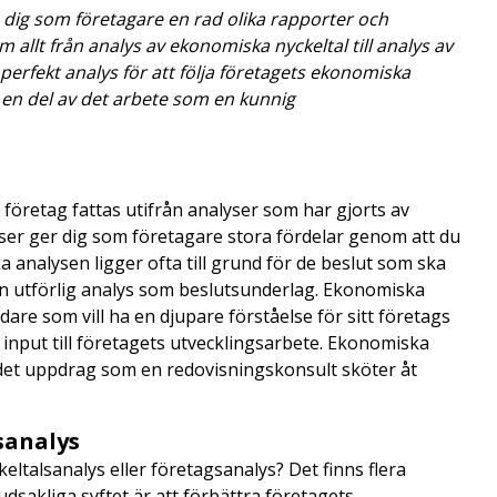
dig som företagare en rad olika rapporter och
allt från analys av ekonomiska nyckeltal till analys av
perfekt analys för att följa företagets ekonomiska
 en del av det arbete som en kunnig
t företag fattas utifrån analyser som har gjorts av
yser ger dig som företagare stora fördelar genom att du
 analysen ligger ofta till grund för de beslut som ska
en utförlig analys som beslutsunderlag. Ekonomiska
dare som vill ha en djupare förståelse för sitt företags
input till företagets utvecklingsarbete. Ekonomiska
i det uppdrag som en redovisningskonsult sköter åt
sanalys
ltalsanalys eller företagsanalys? Det finns flera
udsakliga syftet är att förbättra företagets