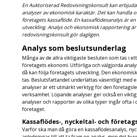
En Auktoriserad Redovisningskonsult kan erbjuda 
analyser av ekonomisk karaktär. Det kan handla om 
företagets kassaflöde. En kassaflödesanalys är en 
utveckling. Analys och ekonomisk rapportering är
redovisningskonsult gör dagligen.
Analys som beslutsunderlag
Många av de allra viktigaste besluten som tas i et
företagets ekonomi. Utförliga och välgjorda anal
då kan följa företagets utveckling. Den ekonomiska
tas. Beslutsfattandet underlättas väsentligt med 
analyser är ett utmärkt verktyg för den företagsle
verksamhet. Löpande analyser ger också en viktig 
analyser och rapporter av olika typer ingår ofta 
företaget.
Kassaflödes-, nyckeltal- och företag
Varför ska man då göra en kassaflödesanalys, nycke
anledningar till att ta fram en analys, men det huv