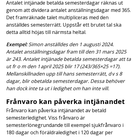
Antalet intjänade betalda semesterdagar räknas ut
genom att dividera antalet anställningsdagar med 365.
Det framräknade talet multipliceras med den
anställdes semesterrätt. Uppstår ett brutet tal ska
detta alltid höjas till närmsta heltal.
Exempel:
Simon anställdes den 1 augusti 2024.
Antalet anställningsdagar fram till den 31 mars 2025
är 243. Antalet intjänade betalda semesterdagar att ta
ut fr o m den 1 april 2025 blir 17 (243/365×25 =17).
Mellanskillnaden upp till hans semesterrätt, d v s 8
dagar, blir obetalda semesterdagar. Dessa behöver
han dock inte ta ut i ledighet om han inte vill.
Frånvaro kan påverka intjänandet
Frånvaro kan påverka intjänandet av betald
semesterledighet. Viss frånvaro är
semesterlönegrundande till exempel sjukfrånvaro i
180 dagar och föräldraledighet i 120 dagar per