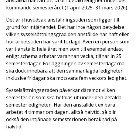
anställda har rätt att ta ut i betald ledighet under det
kommande semesteråret (1 april 2025–31 mars 2026).
Det är i huvudsak anställningstiden som ligger till
grund för intjänandet. Det har inte någon betydelse
vilken sysselsättningsgrad den anställde har haft eller
hur arbetstiden har varit förlagd. Även en person som
varit anställd hela året men som till exempel endast
enligt schema arbetar varannan vecka, tjänar in 25
semesterdagar. Förläggningen av semesterdagarna
ska dock innebära att den sammanlagda ledigheten
inklusive fridagar ska motsvara fem veckors ledighet.
Sysselsättningsgraden påverkar däremot vilken
semesterlön som ska betalas ut under den betalda
semesterledigheten. Har den anställde t ex bara
arbetat 4 timmar om dagen, alltså halvtid, så blir
också den intjänade semesterlönen beräknad på
halvtid.