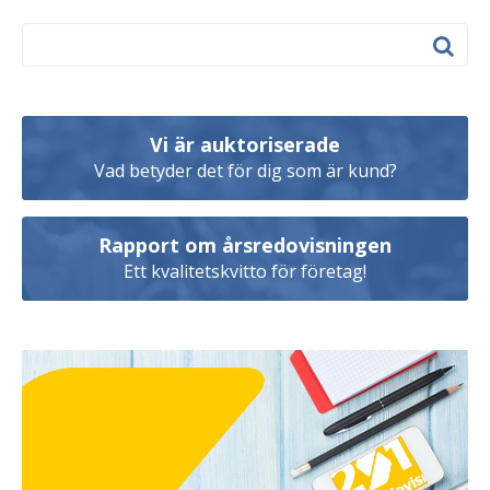
Vi är auktoriserade
Vad betyder det för dig som är kund?
Rapport om årsredovisningen
Ett kvalitetskvitto för företag!