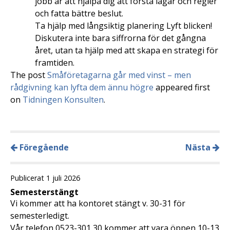
jobb är att hjälpa dig att förstå lagar och regler
och fatta bättre beslut.
Ta hjälp med långsiktig planering Lyft blicken!
Diskutera inte bara siffrorna för det gångna
året, utan ta hjälp med att skapa en strategi för
framtiden.
The post
Småföretagarna går med vinst – men
rådgivning kan lyfta dem ännu högre
appeared first
on
Tidningen Konsulten
.
Föregående
Nästa
Publicerat 1 juli 2026
Semesterstängt
Vi kommer att ha kontoret stängt v. 30-31 för
semesterledigt.
Vår telefon 0523-301 30 kommer att vara öppen 10-13