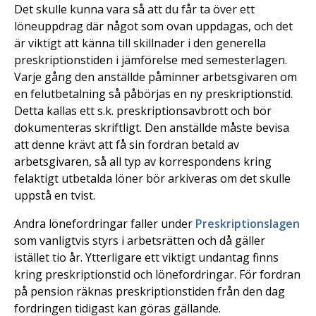
Det skulle kunna vara så att du får ta över ett
löneuppdrag där något som ovan uppdagas, och det
är viktigt att känna till skillnader i den generella
preskriptionstiden i jämförelse med semesterlagen.
Varje gång den anställde påminner arbetsgivaren om
en felutbetalning så påbörjas en ny preskriptionstid.
Detta kallas ett s.k. preskriptionsavbrott och bör
dokumenteras skriftligt. Den anställde måste bevisa
att denne krävt att få sin fordran betald av
arbetsgivaren, så all typ av korrespondens kring
felaktigt utbetalda löner bör arkiveras om det skulle
uppstå en tvist.
Andra lönefordringar faller under
Preskriptionslagen
som vanligtvis styrs i arbetsrätten och då gäller
istället tio år. Ytterligare ett viktigt undantag finns
kring preskriptionstid och lönefordringar. För fordran
på pension räknas preskriptionstiden från den dag
fordringen tidigast kan göras gällande.