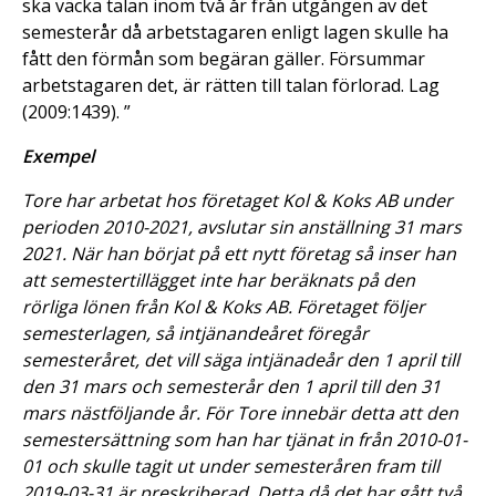
ska väcka talan inom två år från utgången av det
semesterår då arbetstagaren enligt lagen skulle ha
fått den förmån som begäran gäller. Försummar
arbetstagaren det, är rätten till talan förlorad. Lag
(2009:1439). ”
Exempel
Tore har arbetat hos företaget Kol & Koks AB under
perioden 2010-2021, avslutar sin anställning 31 mars
2021. När han börjat på ett nytt företag så inser han
att semestertillägget inte har beräknats på den
rörliga lönen från Kol & Koks AB. Företaget följer
semesterlagen, så intjänandeåret föregår
semesteråret, det vill säga intjänadeår den 1 april till
den 31 mars och semesterår den 1 april till den 31
mars nästföljande år. För Tore innebär detta att den
semestersättning som han har tjänat in från 2010-01-
01 och skulle tagit ut under semesteråren fram till
2019-03-31 är preskriberad. Detta då det har gått två