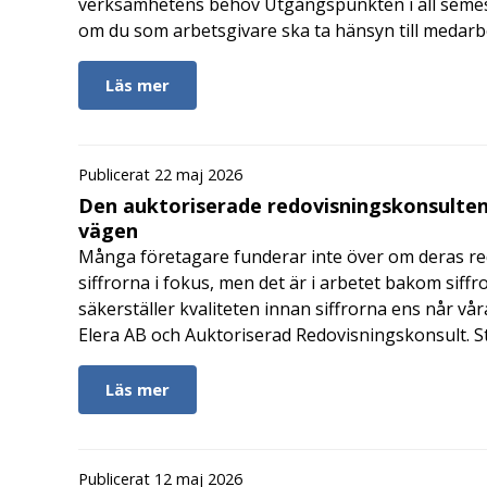
verksamhetens behov Utgångspunkten i all semes
om du som arbetsgivare ska ta hänsyn till medar
Läs mer
Publicerat 22 maj 2026
Den auktoriserade redovisningskonsulten
vägen
Många företagare funderar inte över om deras redo
siffrorna i fokus, men det är i arbetet bakom siffr
säkerställer kvaliteten innan siffrorna ens når vår
Elera AB och Auktoriserad Redovisningskonsult. S
Läs mer
Publicerat 12 maj 2026