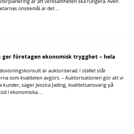
terplanering är att verksamheten ska fungera. Även
betarnas önskemål är det …
 ger företagen ekonomisk trygghet – hela
visningskonsult är auktoriserad. I stället står
orna som kvaliteten avgörs. – Auktorisationen gör att vi
a kunder, säger Jessica Jading, kvalitetsansvarig på
töd i ekonomiska …