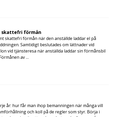
t skattefri förmån
t skattefri förmån när den anställde laddar el på
addningen. Samtidigt beslutades om lättnader vid
lon vid tjänsteresa när anställda laddar sin förmånsbil
i Förmånen av …
rje år: hur får man ihop bemanningen när många vill
amförhållning och koll på de regler som styr. Börja i