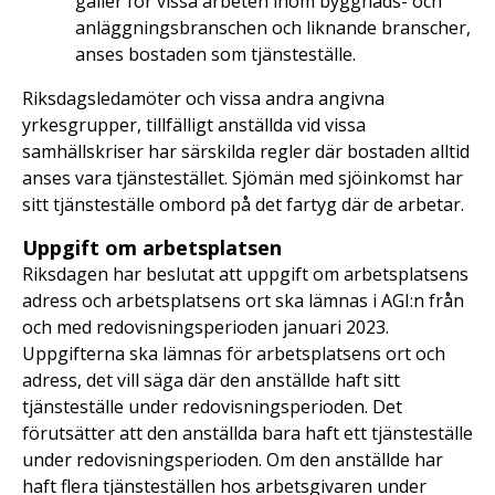
gäller för vissa arbeten inom byggnads- och
anläggningsbranschen och liknande branscher,
anses bostaden som tjänsteställe.
Riksdagsledamöter och vissa andra angivna
yrkesgrupper, tillfälligt anställda vid vissa
samhällskriser har särskilda regler där bostaden alltid
anses vara tjänstestället. Sjömän med sjöinkomst har
sitt tjänsteställe ombord på det fartyg där de arbetar.
Uppgift om arbetsplatsen
Riksdagen har beslutat att uppgift om arbetsplatsens
adress och arbetsplatsens ort ska lämnas i AGI:n från
och med redovisningsperioden januari 2023.
Uppgifterna ska lämnas för arbetsplatsens ort och
adress, det vill säga där den anställde haft sitt
tjänsteställe under redovisningsperioden. Det
förutsätter att den anställda bara haft ett tjänsteställe
under redovisningsperioden. Om den anställde har
haft flera tjänsteställen hos arbetsgivaren under