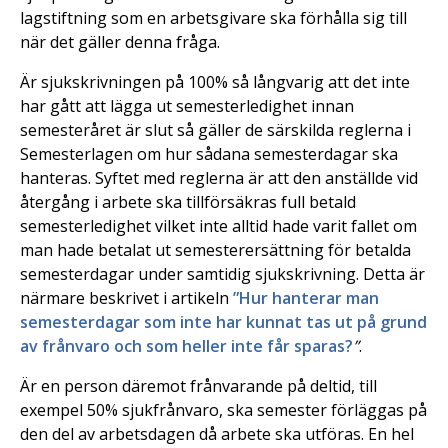
lagstiftning som en arbetsgivare ska förhålla sig till
när det gäller denna fråga.
Är sjukskrivningen på 100% så långvarig att det inte
har gått att lägga ut semesterledighet innan
semesteråret är slut så gäller de särskilda reglerna i
Semesterlagen om hur sådana semesterdagar ska
hanteras. Syftet med reglerna är att den anställde vid
återgång i arbete ska tillförsäkras full betald
semesterledighet vilket inte alltid hade varit fallet om
man hade betalat ut semesterersättning för betalda
semesterdagar under samtidig sjukskrivning. Detta är
närmare beskrivet i artikeln
”Hur hanterar man
semesterdagar som inte har kunnat tas ut på grund
av frånvaro och som heller inte får sparas?
”
.
Är en person däremot frånvarande på deltid, till
exempel 50% sjukfrånvaro, ska semester förläggas på
den del av arbetsdagen då arbete ska utföras. En hel