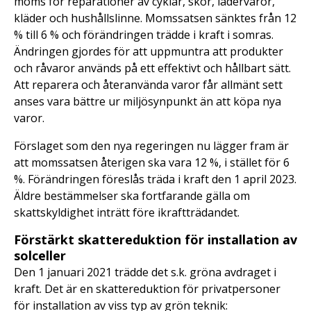
moms för reparationer av cyklar, skor, lädervaror,
kläder och hushållslinne. Momssatsen sänktes från 12
% till 6 % och förändringen trädde i kraft i somras.
Ändringen gjordes för att uppmuntra att produkter
och råvaror används på ett effektivt och hållbart sätt.
Att reparera och återanvända varor får allmänt sett
anses vara bättre ur miljösynpunkt än att köpa nya
varor.
Förslaget som den nya regeringen nu lägger fram är
att momssatsen återigen ska vara 12 %, i stället för 6
%. Förändringen föreslås träda i kraft den 1 april 2023.
Äldre bestämmelser ska fortfarande gälla om
skattskyldighet inträtt före ikraftträdandet.
Förstärkt skattereduktion för installation av
solceller
Den 1 januari 2021 trädde det s.k. gröna avdraget i
kraft. Det är en skattereduktion för privatpersoner
för installation av viss typ av grön teknik: