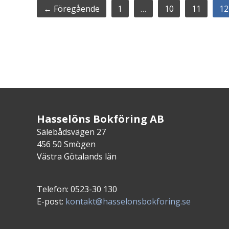
← Föregående
1
…
10
11
12
Hasselöns Bokföring AB
Sälebådsvägen 27
456 50 Smögen
Västra Götalands län
Telefon: 0523-30 130
E-post:
kontakt@hasselonsbokforing.se