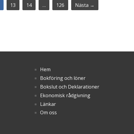
13
14
…
126
Nästa →
Hem
Bokföring och löner
Bokslut och Deklarationer
Ekonomisk rådgivning
Länkar
Om oss