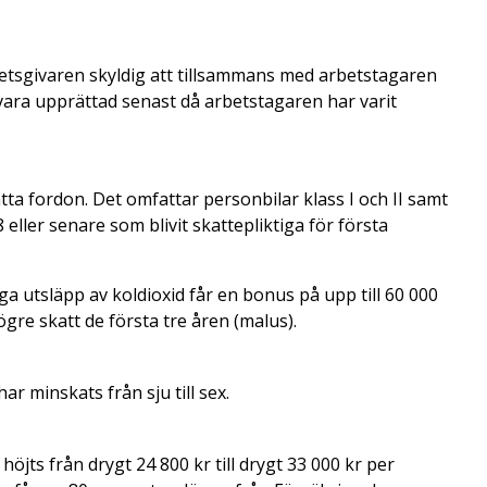
rbetsgivaren skyldig att tillsammans med arbetstagaren
 vara upprättad senast då arbetstagaren har varit
ta fordon. Det omfattar personbilar klass I och II samt
 eller senare som blivit skattepliktiga för första
 utsläpp av koldioxid får en bonus på upp till 60 000
gre skatt de första tre åren (malus).
r minskats från sju till sex.
öjts från drygt 24 800 kr till drygt 33 000 kr per