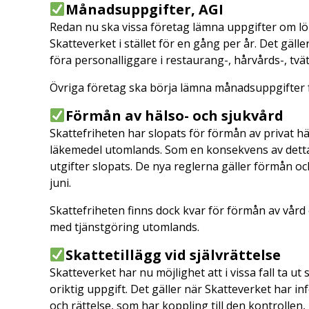
Månadsuppgifter, AGI
Redan nu ska vissa företag lämna uppgifter om lön
Skatteverket i stället för en gång per år. Det gäll
föra personalliggare i restaurang-, hårvårds-, tvä
Övriga företag ska börja lämna månadsuppgifter f
Förmån av hälso- och sjukvård
Skattefriheten har slopats för förmån av privat hä
läkemedel utomlands. Som en konsekvens av dett
utgifter slopats. De nya reglerna gäller förmån o
juni.
Skattefriheten finns dock kvar för förmån av vår
med tjänstgöring utomlands.
Skattetillägg vid självrättelse
Skatteverket har nu möjlighet att i vissa fall ta ut
oriktig uppgift. Det gäller när Skatteverket har 
och rättelse, som har koppling till den kontrollen