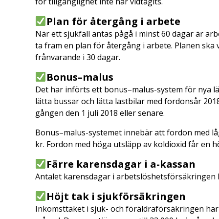
för tillgänglighet inte har vidtagits.
Plan för återgång i arbete
När ett sjukfall antas pågå i minst 60 dagar är a
ta fram en plan för återgång i arbete. Planen ska
frånvarande i 30 dagar.
Bonus–malus
Det har införts ett bonus–malus-system för nya lät
lätta bussar och lätta lastbilar med fordonsår 2018
gången den 1 juli 2018 eller senare.
Bonus–malus-systemet innebär att fordon med låga
kr. Fordon med höga utsläpp av koldioxid får en hö
Färre karensdagar i a-kassan
Antalet karensdagar i arbetslöshetsförsäkringen ha
Höjt tak i sjukförsäkringen
Inkomsttaket i sjuk- och föräldraförsäkringen har h