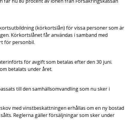
en får nu 80 procent av lönen från Försäkringskassan
körkortsutbildning (körkortslån) för vissa personer som är
gen. Körkortslånet får användas i samband med
t för personbil.
erinförts för avgift som betalas efter den 30 juni.
som betalats under året.
assats till den samhällsomvandling som nu sker i
pskov med vinstbeskattningen erhållas om en ny bostad
sålts. Reglerna gäller försäljningar som sker under