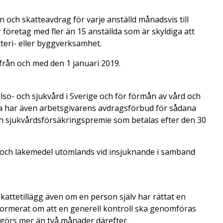
 och skatteavdrag för varje anställd månadsvis till
er företag med fler än 15 anställda som är skyldiga att
tteri- eller byggverksamhet.
rån och med den 1 januari 2019.
lso- och sjukvård i Sverige och för förmån av vård och
a har även arbetsgivarens avdragsförbud för sådana
ch sjukvårdsförsäkringspremie som betalas efter den 30
d och läkemedel utomlands vid insjuknande i samband
 skattetillägg även om en person själv har rättat en
informerat om att en generell kontroll ska genomföras
, görs mer än två månader därefter.