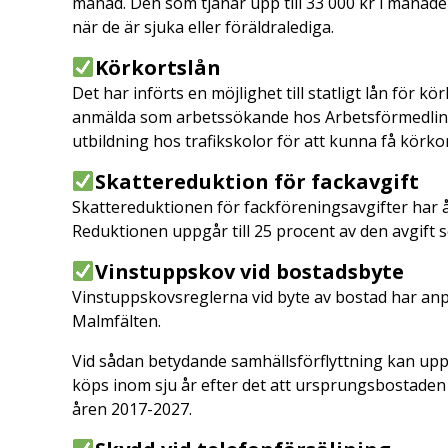
månad. Den som tjänar upp till 33 000 kr i månad
när de är sjuka eller föräldralediga.
Körkortslån
Det har införts en möjlighet till statligt lån för 
anmälda som arbetssökande hos Arbetsförmedlin
utbildning hos trafikskolor för att kunna få körkor
Skattereduktion för fackavgift
Skattereduktionen för fackföreningsavgifter har åt
Reduktionen uppgår till 25 procent av den avgift 
Vinstuppskov vid bostadsbyte
Vinstuppskovsreglerna vid byte av bostad har anp
Malmfälten.
Vid sådan betydande samhällsförflyttning kan up
köps inom sju år efter det att ursprungsbostaden 
åren 2017-2027.