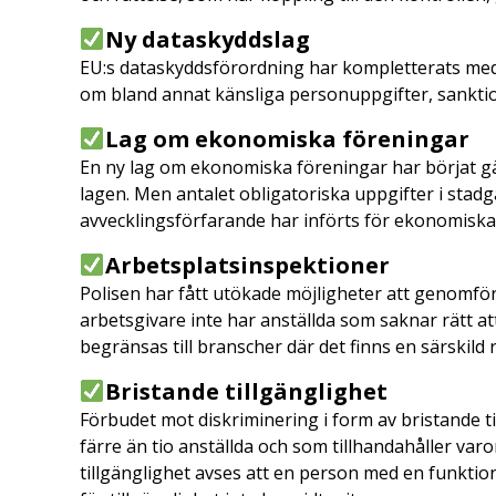
Ny dataskyddslag
EU:s dataskyddsförordning har kompletterats med
om bland annat känsliga personuppgifter, sankti
Lag om ekonomiska föreningar
En ny lag om ekonomiska föreningar har börjat gäll
lagen. Men antalet obligatoriska uppgifter i stad
avvecklingsförfarande har införts för ekonomiska
Arbetsplatsinspektioner
Polisen har fått utökade möjligheter att genomföra
arbetsgivare inte har anställda som saknar rätt att
begränsas till branscher där det finns en särskild 
Bristande tillgänglighet
Förbudet mot diskriminering i form av bristande t
färre än tio anställda och som tillhandahåller varo
tillgänglighet avses att en person med en funkti