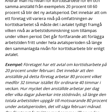
Ändrar man nu nivån för korttidsarbete för en och
samma anställd från exempelvis 20 procent till 60
procent så blir det ny avtalsperiod. Det innebär att om
ett företag vill variera nivå på omfattningen av
korttidsarbetet så måste det i avtalet tydligt framgå
vilken nivå av arbetstidsminskning som tillämpas
under vilken period. Det går fortfarande att förlägga
arbetstiden fritt under hela avtalsperioden så länge
den sammanlagda nivån för korttidsarbete blir enligt
avtalet.
Exempel:
Företaget har ett avtal om korttidsarbete på
20 procent under februari. Det innebär att den
anställde på detta företag arbetar 80 procent vilket
medför 32 timmar istället för ordinarie 40 timmar i
veckan. Hur mycket den anställde arbetar per dag
eller vilka dagar påverkar inte stödnivån, så länge den
totala arbetstiden uppgår till motsvarande 80 procent
under avtalsperioden, det vill säga februari månad.