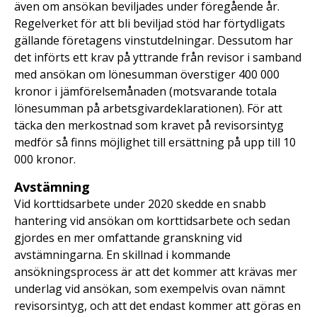
även om ansökan beviljades under föregående år.
Regelverket för att bli beviljad stöd har förtydligats
gällande företagens vinstutdelningar. Dessutom har
det införts ett krav på yttrande från revisor i samband
med ansökan om lönesumman överstiger 400 000
kronor i jämförelsemånaden (motsvarande totala
lönesumman på arbetsgivardeklarationen). För att
täcka den merkostnad som kravet på revisorsintyg
medför så finns möjlighet till ersättning på upp till 10
000 kronor.
Avstämning
Vid korttidsarbete under 2020 skedde en snabb
hantering vid ansökan om korttidsarbete och sedan
gjordes en mer omfattande granskning vid
avstämningarna. En skillnad i kommande
ansökningsprocess är att det kommer att krävas mer
underlag vid ansökan, som exempelvis ovan nämnt
revisorsintyg, och att det endast kommer att göras en