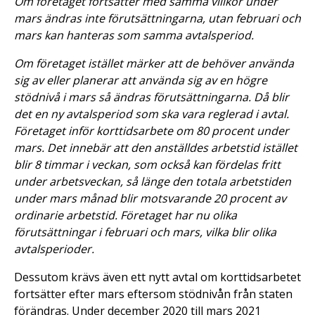
Om företaget fortsätter med samma villkor under
mars ändras inte förutsättningarna, utan februari och
mars kan hanteras som samma avtalsperiod.
Om företaget istället märker att de behöver använda
sig av eller planerar att använda sig av en högre
stödnivå i mars så ändras förutsättningarna. Då blir
det en ny avtalsperiod som ska vara reglerad i avtal.
Företaget inför korttidsarbete om 80 procent under
mars. Det innebär att den anställdes arbetstid istället
blir 8 timmar i veckan, som också kan fördelas fritt
under arbetsveckan, så länge den totala arbetstiden
under mars månad blir motsvarande 20 procent av
ordinarie arbetstid. Företaget har nu olika
förutsättningar i februari och mars, vilka blir olika
avtalsperioder.
Dessutom krävs även ett nytt avtal om korttidsarbetet
fortsätter efter mars eftersom stödnivån från staten
förändras. Under december 2020 till mars 2021