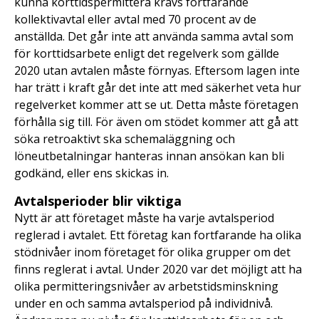
kunna korttidspermittera krävs fortfarande
kollektivavtal eller avtal med 70 procent av de
anställda. Det går inte att använda samma avtal som
för korttidsarbete enligt det regelverk som gällde
2020 utan avtalen måste förnyas. Eftersom lagen inte
har trätt i kraft går det inte att med säkerhet veta hur
regelverket kommer att se ut. Detta måste företagen
förhålla sig till. För även om stödet kommer att gå att
söka retroaktivt ska schemaläggning och
löneutbetalningar hanteras innan ansökan kan bli
godkänd, eller ens skickas in.
Avtalsperioder blir viktiga
Nytt är att företaget måste ha varje avtalsperiod
reglerad i avtalet. Ett företag kan fortfarande ha olika
stödnivåer inom företaget för olika grupper om det
finns reglerat i avtal. Under 2020 var det möjligt att ha
olika permitteringsnivåer av arbetstidsminskning
under en och samma avtalsperiod på individnivå.